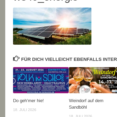
FÜR DICH VIELLEICHT EBENFALLS INTE
Do geh‘mer hie!
Weindorf auf dem
Sandböhl
18. JULI 2026
18. JULI 2026