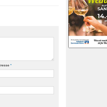
dresse
*