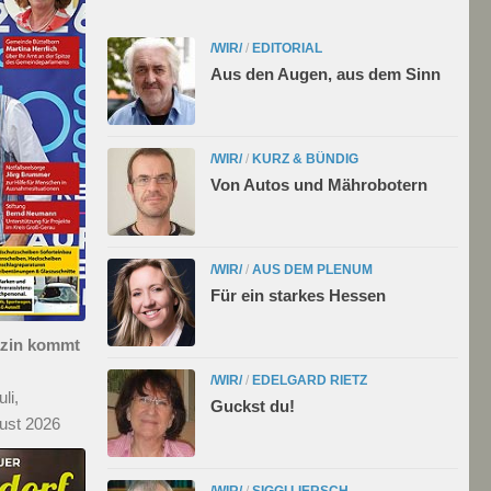
/WIR/
/
EDITORIAL
Aus den Augen, aus dem Sinn
/WIR/
/
KURZ & BÜNDIG
Von Autos und Mährobotern
/WIR/
/
AUS DEM PLENUM
Für ein starkes Hessen
azin kommt
/WIR/
/
EDELGARD RIETZ
li,
Guckst du!
ust 2026
/WIR/
/
SIGGI LIERSCH