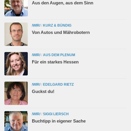
Aus den Augen, aus dem Sinn
/WIR/
/
KURZ & BÜNDIG
Von Autos und Mährobotern
/WIR/
/
AUS DEM PLENUM
Für ein starkes Hessen
/WIR/
/
EDELGARD RIETZ
Guckst du!
/WIR/
/
SIGGI LIERSCH
Buchtipp in eigener Sache