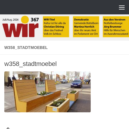
Zum Inhalt springen
W358_STADTMOEBEL
w358_stadtmoebel