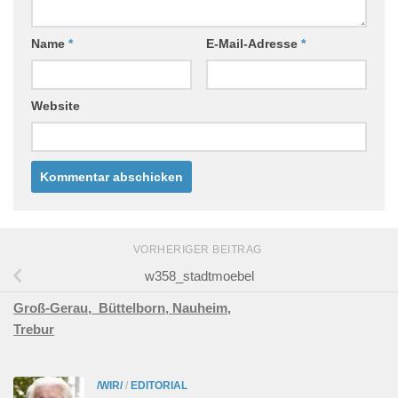
Name
*
E-Mail-Adresse
*
Website
VORHERIGER BEITRAG
w358_stadtmoebel
Groß-Gerau,
Büttelborn,
Nauheim,
Trebur
/WIR/
/
EDITORIAL