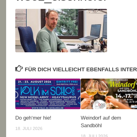
FÜR DICH VIELLEICHT EBENFALLS INTE
Do geh‘mer hie!
Weindorf auf dem
Sandböhl
18. JULI 2026
18. JULI 2026