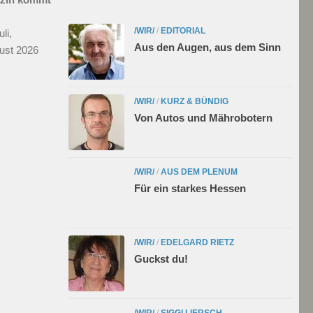
/WIR/
/
EDITORIAL
li,
Aus den Augen, aus dem Sinn
ust 2026
/WIR/
/
KURZ & BÜNDIG
Von Autos und Mährobotern
/WIR/
/
AUS DEM PLENUM
Für ein starkes Hessen
/WIR/
/
EDELGARD RIETZ
Guckst du!
/WIR/
/
SIGGI LIERSCH