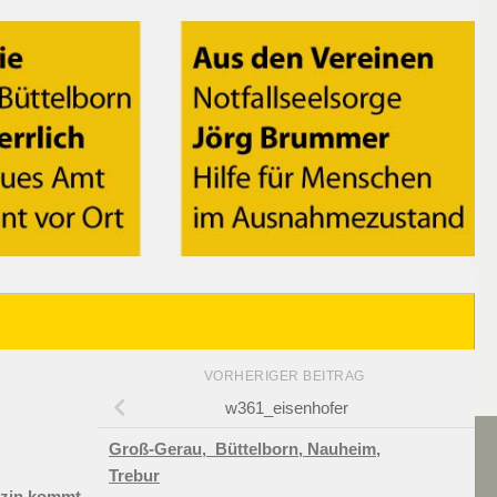
VORHERIGER BEITRAG
w361_eisenhofer
Groß-Gerau,
Büttelborn,
Nauheim,
Trebur
azin kommt