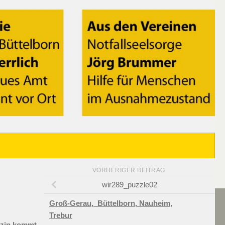
VORHERIGER BEITRAG
wir289_puzzle02
Groß-Gerau,
Büttelborn,
Nauheim,
Trebur
azin kommt