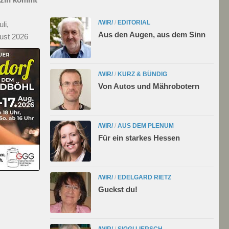
/WIR/
/
EDITORIAL
li,
Aus den Augen, aus dem Sinn
ust 2026
/WIR/
/
KURZ & BÜNDIG
Von Autos und Mährobotern
/WIR/
/
AUS DEM PLENUM
Für ein starkes Hessen
/WIR/
/
EDELGARD RIETZ
Guckst du!
/WIR/
/
SIGGI LIERSCH