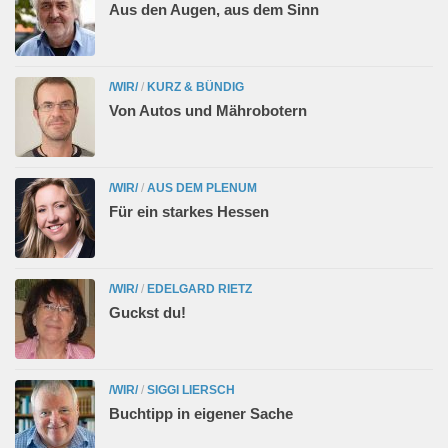
Aus den Augen, aus dem Sinn
/WIR/
/
KURZ & BÜNDIG
Von Autos und Mährobotern
/WIR/
/
AUS DEM PLENUM
Für ein starkes Hessen
/WIR/
/
EDELGARD RIETZ
Guckst du!
/WIR/
/
SIGGI LIERSCH
Buchtipp in eigener Sache