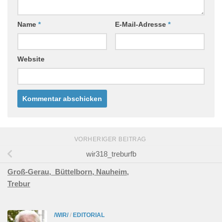
Name
*
E-Mail-Adresse
*
Website
VORHERIGER BEITRAG
wir318_treburfb
Groß-Gerau,
Büttelborn,
Nauheim,
Trebur
/WIR/
/
EDITORIAL