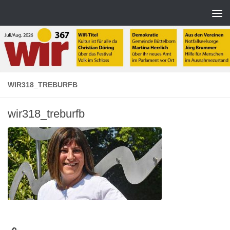
Zum Inhalt springen
WIR318_TREBURFB
wir318_treburfb