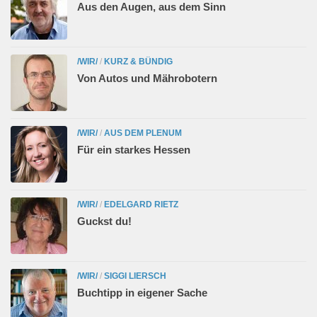
Aus den Augen, aus dem Sinn
/WIR/
/
KURZ & BÜNDIG
Von Autos und Mährobotern
/WIR/
/
AUS DEM PLENUM
Für ein starkes Hessen
/WIR/
/
EDELGARD RIETZ
Guckst du!
/WIR/
/
SIGGI LIERSCH
Buchtipp in eigener Sache