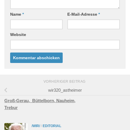
Name
*
E-Mail-Adresse
*
Website
VORHERIGER BEITRAG
wir320_astheimer
Groß-Gerau,
Büttelborn,
Nauheim,
Trebur
/WIR/
/
EDITORIAL