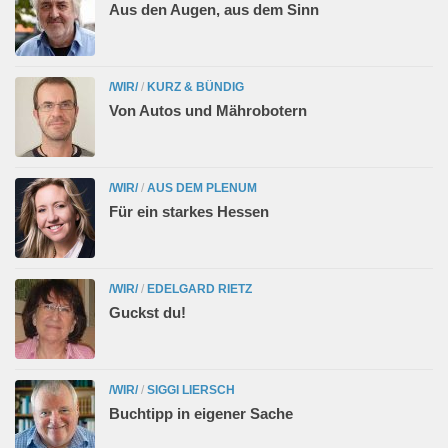
Aus den Augen, aus dem Sinn
/WIR/
/
KURZ & BÜNDIG
Von Autos und Mährobotern
/WIR/
/
AUS DEM PLENUM
Für ein starkes Hessen
/WIR/
/
EDELGARD RIETZ
Guckst du!
/WIR/
/
SIGGI LIERSCH
Buchtipp in eigener Sache