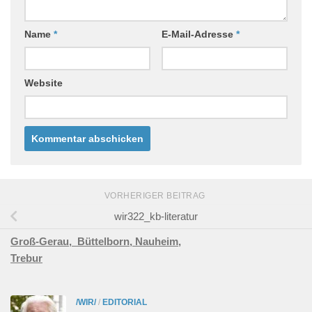
Name
*
E-Mail-Adresse
*
Website
VORHERIGER BEITRAG
wir322_kb-literatur
Groß-Gerau,
Büttelborn,
Nauheim,
Trebur
/WIR/
/
EDITORIAL