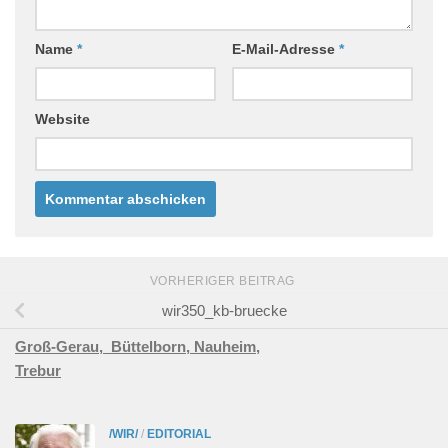
Name
*
E-Mail-Adresse
*
Website
VORHERIGER BEITRAG
wir350_kb-bruecke
Groß-Gerau,
Büttelborn,
Nauheim,
Trebur
/WIR/
/
EDITORIAL