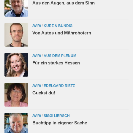
Aus den Augen, aus dem Sinn
/WIR/
/
KURZ & BÜNDIG
Von Autos und Mährobotern
/WIR/
/
AUS DEM PLENUM
Für ein starkes Hessen
/WIR/
/
EDELGARD RIETZ
Guckst du!
/WIR/
/
SIGGI LIERSCH
Buchtipp in eigener Sache