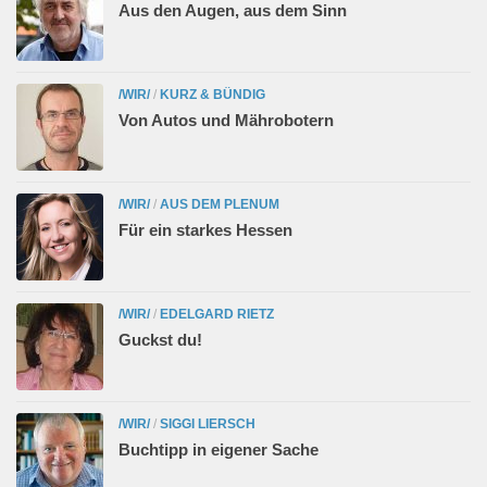
Aus den Augen, aus dem Sinn
/WIR/
/
KURZ & BÜNDIG
Von Autos und Mährobotern
/WIR/
/
AUS DEM PLENUM
Für ein starkes Hessen
/WIR/
/
EDELGARD RIETZ
Guckst du!
/WIR/
/
SIGGI LIERSCH
Buchtipp in eigener Sache