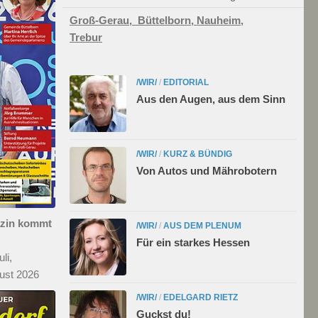
Groß-Gerau,
Büttelborn,
Nauheim,
Trebur
/WIR/
/
EDITORIAL
Aus den Augen, aus dem Sinn
/WIR/
/
KURZ & BÜNDIG
Von Autos und Mährobotern
azin kommt
/WIR/
/
AUS DEM PLENUM
Für ein starkes Hessen
li,
ust 2026
/WIR/
/
EDELGARD RIETZ
Guckst du!