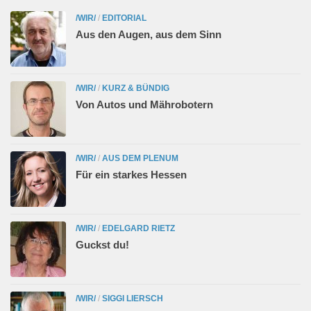
/WIR/
/
EDITORIAL
Aus den Augen, aus dem Sinn
/WIR/
/
KURZ & BÜNDIG
Von Autos und Mährobotern
/WIR/
/
AUS DEM PLENUM
Für ein starkes Hessen
/WIR/
/
EDELGARD RIETZ
Guckst du!
/WIR/
/
SIGGI LIERSCH