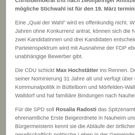
Christdemokrat tritt nach zwölfjähriger Amtsze
mögliche Stichwahl ist für den 19. März termini
Eine „Qual der Wahl“ wird es offenkundig nicht. 
Jahren ohne Konkurrenz antrat, können sich die
zwei Kandidatinnen und drei Kandidaten entscheid
Parteienspektrum wird mit Ausnahme der FDP ebe
unabhängige Bewerber gibt.
Die CDU schickt
Max Hochstätter
ins Rennen. D
seiner Nominierung 31 Jahre alt und verfügt über r
Kommunalpolitik in Büttelborn und Mörfelden-Wall
Walldorf und hat familiäre Bindungen nach Nauhe
Für die SPD soll
Rosalia Radosti
das Spitzenamt
ehrenamtliche Erste Beigeordnete in Nauheim und f
Bürgermeisterin kennt sie die Abläufe der örtlich
gesellschaftlich-politische Leben in der Gemeinde