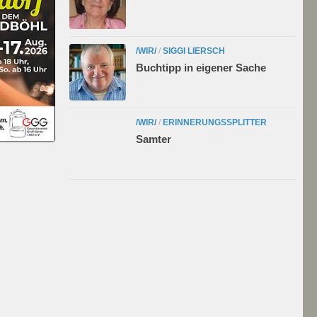
/WIR/
/
SIGGI LIERSCH
Buchtipp in eigener Sache
/WIR/
/
ERINNERUNGSSPLITTER
Samter