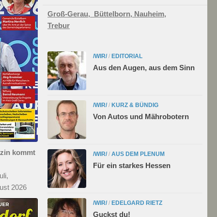
Groß-Gerau,
Büttelborn,
Nauheim,
Trebur
/WIR/
/
EDITORIAL
Aus den Augen, aus dem Sinn
/WIR/
/
KURZ & BÜNDIG
Von Autos und Mährobotern
azin kommt
/WIR/
/
AUS DEM PLENUM
Für ein starkes Hessen
li,
ust 2026
/WIR/
/
EDELGARD RIETZ
Guckst du!