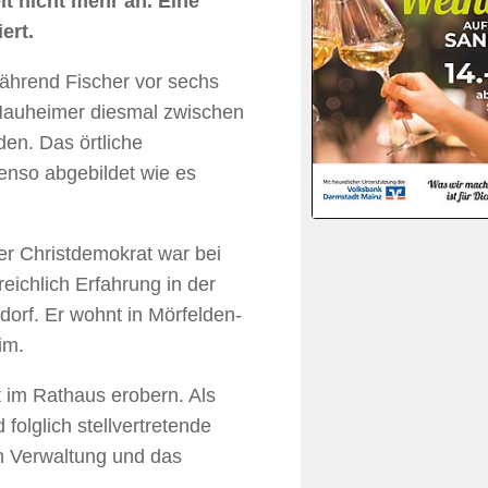
it nicht mehr an. Eine
ert.
Während Fischer vor sechs
 Nauheimer diesmal zwischen
en. Das örtliche
nso abgebildet wie es
er Christdemokrat war bei
eichlich Erfahrung in der
dorf. Er wohnt in Mörfelden-
im.
 im Rathaus erobern. Als
olglich stellvertretende
en Verwaltung und das
.