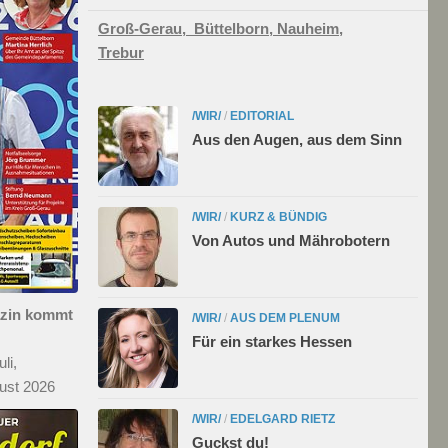
Groß-Gerau,
Büttelborn,
Nauheim,
Trebur
/WIR/
/
EDITORIAL
Aus den Augen, aus dem Sinn
/WIR/
/
KURZ & BÜNDIG
Von Autos und Mährobotern
azin kommt
/WIR/
/
AUS DEM PLENUM
Für ein starkes Hessen
li,
ust 2026
/WIR/
/
EDELGARD RIETZ
Guckst du!