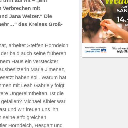
ifft auf Alt – „Ein
in Verbrechen mit
 und Jana Welzer.“ Die
 mehr…“ des Kreises Groß-
 hat, arbeitet Steffen Horndeich
l, der bald auch seine früheren
einem Haus ein versteckter
ausbesitzerin Maria Jimenez,
esetzt haben soll. Warum hat
en mit Leah Gabriely folgt
ere Ungereimtheiten. Ist die
efallen? Michael Kibler war
st und wir freuen uns ihn
 seine erfolgreichen
tler Horndeich, Hesgart und