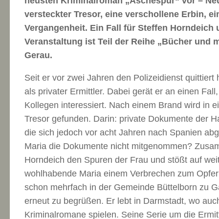
neusten Kriminalroman „Aschespur“ vor – Neu tr
versteckter Tresor, eine verschollene Erbin, e
Vergangenheit. Ein Fall für Steffen Horndeich
Veranstaltung ist Teil der Reihe „Bücher und
Gerau.
Seit er vor zwei Jahren den Polizeidienst quittiert
als privater Ermittler. Dabei gerät er an einen Fal
Kollegen interessiert. Nach einem Brand wird in 
Tresor gefunden. Darin: private Dokumente der H
die sich jedoch vor acht Jahren nach Spanien abg
Maria die Dokumente nicht mitgenommen? Zusamm
Horndeich den Spuren der Frau und stößt auf weit
wohlhabende Maria einem Verbrechen zum Opfer g
schon mehrfach in der Gemeinde Büttelborn zu Ga
erneut zu begrüßen. Er lebt in Darmstadt, wo auch
Kriminalromane spielen. Seine Serie um die Ermit