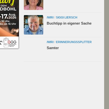
/WIR/
/
SIGGI LIERSCH
Buchtipp in eigener Sache
/WIR/
/
ERINNERUNGSSPLITTER
Samter