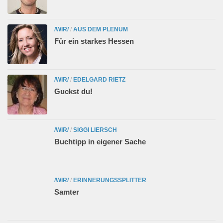
/WIR/
/
AUS DEM PLENUM
Für ein starkes Hessen
/WIR/
/
EDELGARD RIETZ
Guckst du!
/WIR/
/
SIGGI LIERSCH
Buchtipp in eigener Sache
/WIR/
/
ERINNERUNGSSPLITTER
Samter