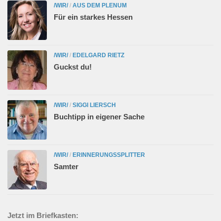
/WIR/
/
AUS DEM PLENUM
Für ein starkes Hessen
/WIR/
/
EDELGARD RIETZ
Guckst du!
/WIR/
/
SIGGI LIERSCH
Buchtipp in eigener Sache
/WIR/
/
ERINNERUNGSSPLITTER
Samter
Jetzt im Briefkasten: