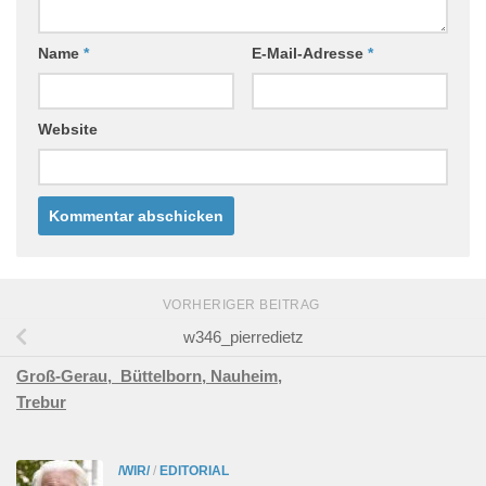
Name
*
E-Mail-Adresse
*
Website
VORHERIGER BEITRAG
w346_pierredietz
Groß-Gerau,
Büttelborn,
Nauheim,
Trebur
/WIR/
/
EDITORIAL