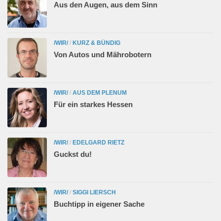
Aus den Augen, aus dem Sinn
/WIR/
/
KURZ & BÜNDIG
Von Autos und Mährobotern
/WIR/
/
AUS DEM PLENUM
Für ein starkes Hessen
/WIR/
/
EDELGARD RIETZ
Guckst du!
/WIR/
/
SIGGI LIERSCH
Buchtipp in eigener Sache