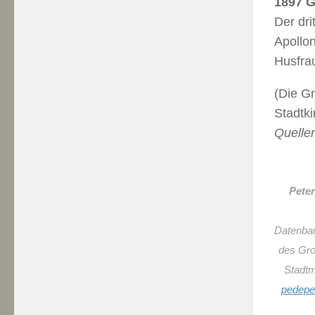
1897 G
Der dri
Apollon
Husfra
(Die Gr
Stadtki
Quelle
Peter
Datenban
des Gr
Stadt
pedep