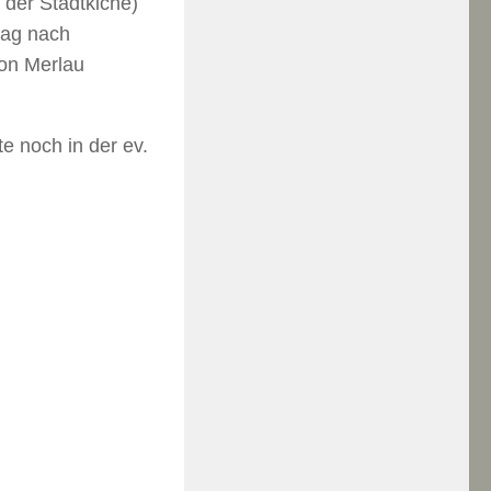
der Stadtkiche)
stag nach
von Merlau
e noch in der ev.