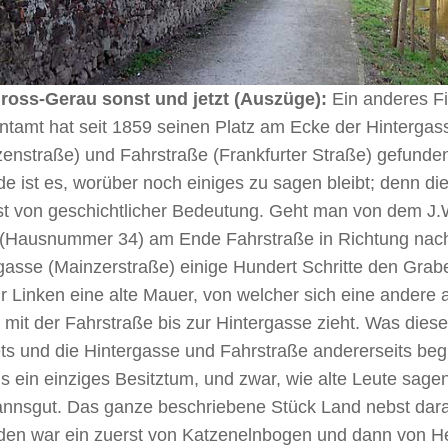
ross-Gerau sonst und jetzt (Auszüge):
Ein anderes F
ntamt hat seit 1859 seinen Platz am Ecke der Hintergas
zenstraße) und Fahrstraße (Frankfurter Straße) gefunde
 ist es, worüber noch einiges zu sagen bleibt; denn die 
ist von geschichtlicher Bedeutung. Geht man von dem J.
(Hausnummer 34) am Ende Fahrstraße in Richtung nac
asse (Mainzerstraße) einige Hundert Schritte den Grabe
 Linken eine alte Mauer, von welcher sich eine andere 
l mit der Fahrstraße bis zur Hintergasse zieht. Was die
ets und die Hintergasse und Fahrstraße andererseits be
 ein einziges Besitztum, und zwar, wie alte Leute sagen
nnsgut. Das ganze beschriebene Stück Land nebst dar
en war ein zuerst von Katzenelnbogen und dann von H