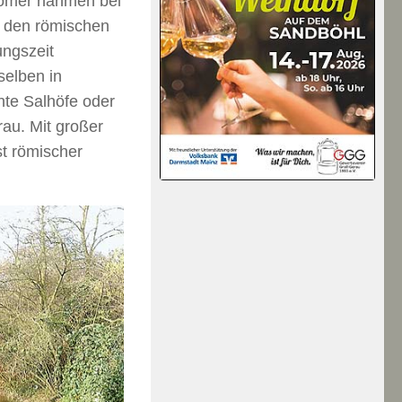
 Römer nahmen bei
 den römischen
ungszeit
selben in
nte Salhöfe oder
rau. Mit großer
t römischer