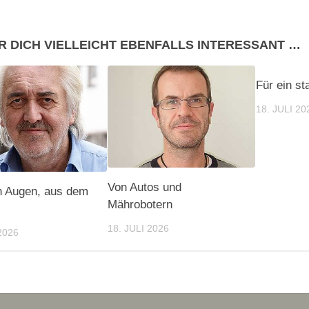
R DICH VIELLEICHT EBENFALLS INTERESSANT …
Für ein s
18. JULI 20
Von Autos und
n Augen, aus dem
Mährobotern
18. JULI 2026
2026