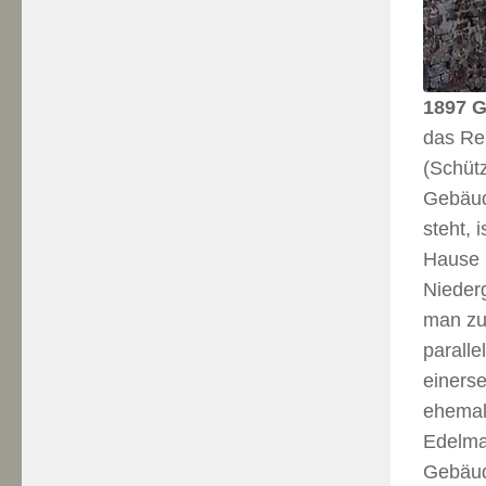
1897 G
das Re
(Schüt
Gebäude
steht, 
Hause 
Niederg
man zur
paralle
einers
ehemals
Edelma
Gebäud