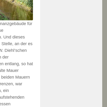
inanzgebäude für
se
n. Und dieses
Stelle, an der es
W. Diehl’schen
h der
n entlang, so hat
alte Mauer
se beiden Mauern
grenzen, war
, ein
aufstehenden
essen