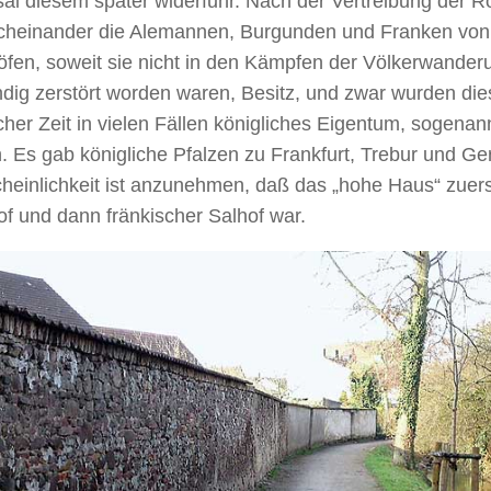
sal diesem später widerfuhr. Nach der Vertreibung der
cheinander die Alemannen, Burgunden und Franken von
öfen, soweit sie nicht in den Kämpfen der Völkerwander
ndig zerstört worden waren, Besitz, und zwar wurden die
cher Zeit in vielen Fällen königliches Eigentum, sogenan
. Es gab königliche Pfalzen zu Frankfurt, Trebur und Ge
heinlichkeit ist anzunehmen, daß das „hohe Haus“ zuers
f und dann fränkischer Salhof war.