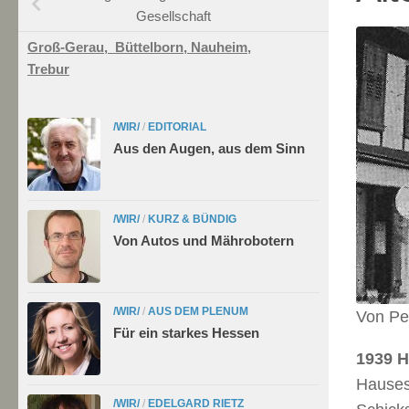
Gesellschaft
Groß-Gerau,
Büttelborn,
Nauheim,
Trebur
/WIR/
/
EDITORIAL
Aus den Augen, aus dem Sinn
/WIR/
/
KURZ & BÜNDIG
Von Autos und Mährobotern
/WIR/
/
AUS DEM PLENUM
Von Pet
Für ein starkes Hessen
1939 H
Hauses“
/WIR/
/
EDELGARD RIETZ