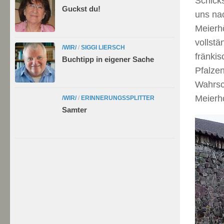
Schick
Guckst du!
uns na
Meierh
vollstä
/WIR/
/
SIGGI LIERSCH
fränkis
Buchtipp in eigener Sache
Pfalzen
Wahrsc
Meierho
/WIR/
/
ERINNERUNGSSPLITTER
Samter