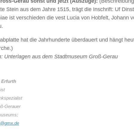
ross-Gerau sonst und jetzt (Auszüge):
(Beschreibung 
tte Stein aus dem Jahre 1515, trägt die Inschrift: Uf Din
iae ist verschieden die vest Lucia von Hobfelt, Johann 
u.
abplatte hat die Jahrhunderte überdauert und hängt heut
rche.)
n: Unterlagen aus dem Stadtmuseum Groß-Gerau
 Erfurth
ist
kspezialist
oß-Gerauer
museums;
e@gmx.de