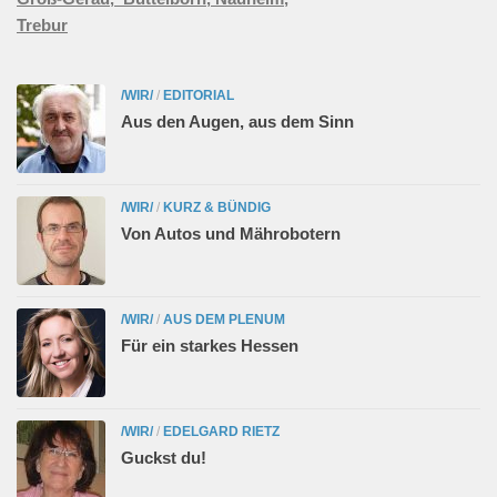
Trebur
/WIR/
/
EDITORIAL
Aus den Augen, aus dem Sinn
/WIR/
/
KURZ & BÜNDIG
Von Autos und Mährobotern
/WIR/
/
AUS DEM PLENUM
Für ein starkes Hessen
/WIR/
/
EDELGARD RIETZ
Guckst du!