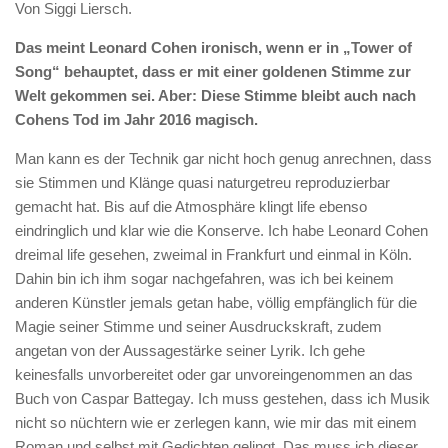
Von Siggi Liersch.
Das meint Leonard Cohen ironisch, wenn er in „Tower of
Song“ behauptet, dass er mit einer goldenen Stimme zur
Welt gekommen sei. Aber: Diese Stimme bleibt auch nach
Cohens Tod im Jahr 2016 magisch.
Man kann es der Technik gar nicht hoch genug anrechnen, dass
sie Stimmen und Klänge quasi naturgetreu reproduzierbar
gemacht hat. Bis auf die Atmosphäre klingt life ebenso
eindringlich und klar wie die Konserve. Ich habe Leonard Cohen
dreimal life gesehen, zweimal in Frankfurt und einmal in Köln.
Dahin bin ich ihm sogar nachgefahren, was ich bei keinem
anderen Künstler jemals getan habe, völlig empfänglich für die
Magie seiner Stimme und seiner Ausdruckskraft, zudem
angetan von der Aussagestärke seiner Lyrik. Ich gehe
keinesfalls unvorbereitet oder gar unvoreingenommen an das
Buch von Caspar Battegay. Ich muss gestehen, dass ich Musik
nicht so nüchtern wie er zerlegen kann, wie mir das mit einem
Roman und selbst mit Gedichten gelingt. Das muss ich dieser