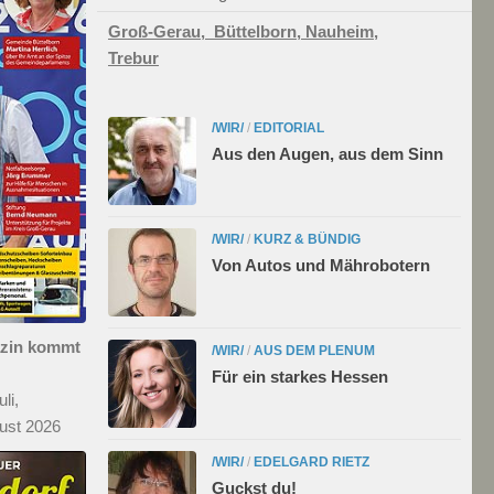
Groß-Gerau,
Büttelborn,
Nauheim,
Trebur
/WIR/
/
EDITORIAL
Aus den Augen, aus dem Sinn
/WIR/
/
KURZ & BÜNDIG
Von Autos und Mährobotern
azin kommt
/WIR/
/
AUS DEM PLENUM
Für ein starkes Hessen
li,
ust 2026
/WIR/
/
EDELGARD RIETZ
Guckst du!