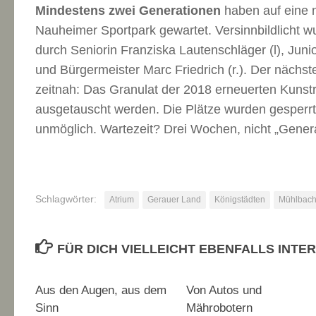
Mindestens zwei Generationen
haben auf eine n
Nauheimer Sportpark gewartet. Versinnbildlicht w
durch Seniorin Franziska Lautenschläger (l), Juni
und Bürgermeister Marc Friedrich (r.). Der nächst
zeitnah: Das Granulat der 2018 erneuerten Kuns
ausgetauscht werden. Die Plätze wurden gesperrt
unmöglich. Wartezeit? Drei Wochen, nicht „Gener
Schlagwörter:
Atrium
Gerauer Land
Königstädten
Mühlbac
FÜR DICH VIELLEICHT EBENFALLS INTE
Aus den Augen, aus dem
Von Autos und
Sinn
Mährobotern