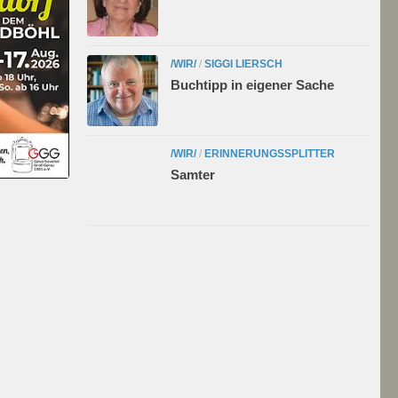
/WIR/
/
SIGGI LIERSCH
Buchtipp in eigener Sache
/WIR/
/
ERINNERUNGSSPLITTER
Samter