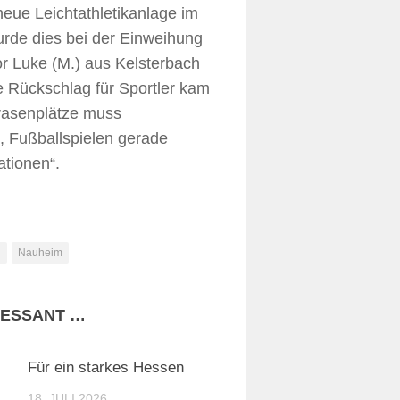
eue Leichtathletikanlage im
urde dies bei der Einweihung
or Luke (M.) aus Kelsterbach
e Rückschlag für Sportler kam
trasenplätze muss
, Fußballspielen gerade
ationen“.
h
Nauheim
RESSANT …
Für ein starkes Hessen
18. JULI 2026