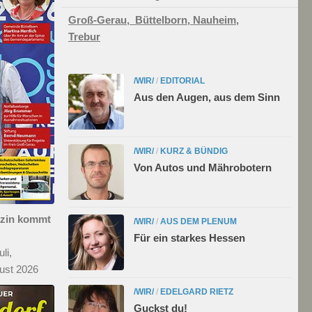
Groß-Gerau,
Büttelborn,
Nauheim,
Trebur
/WIR/
/
EDITORIAL
Aus den Augen, aus dem Sinn
/WIR/
/
KURZ & BÜNDIG
Von Autos und Mährobotern
azin kommt
/WIR/
/
AUS DEM PLENUM
Für ein starkes Hessen
li,
ust 2026
/WIR/
/
EDELGARD RIETZ
Guckst du!