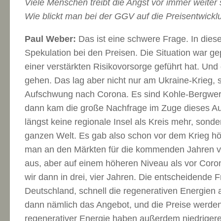
Viele Menschen treibt die Angst vor immer weiter
Wie blickt man bei der GGV auf die Preisentwickl
Paul Weber:
Das ist eine schwere Frage. In dies
Spekulation bei den Preisen. Die Situation war ge
einer verstärkten Risikovorsorge geführt hat. Und
gehen. Das lag aber nicht nur am Ukraine-Krieg,
Aufschwung nach Corona. Es sind Kohle-Bergwerk
dann kam die große Nachfrage im Zuge dieses Au
längst keine regionale Insel als Kreis mehr, sond
ganzen Welt. Es gab also schon vor dem Krieg höh
man an den Märkten für die kommenden Jahren vo
aus, aber auf einem höheren Niveau als vor Cor
wir dann in drei, vier Jahren. Die entscheidende Fr
Deutschland, schnell die regenerativen Energien
dann nämlich das Angebot, und die Preise werden
regenerativer Energie haben außerdem niedrigere 