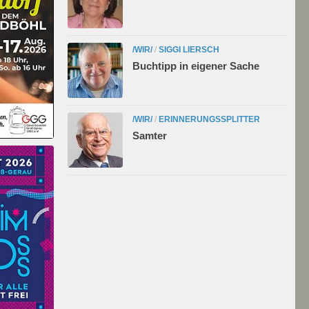
/WIR/
/
SIGGI LIERSCH
Buchtipp in eigener Sache
/WIR/
/
ERINNERUNGSSPLITTER
Samter