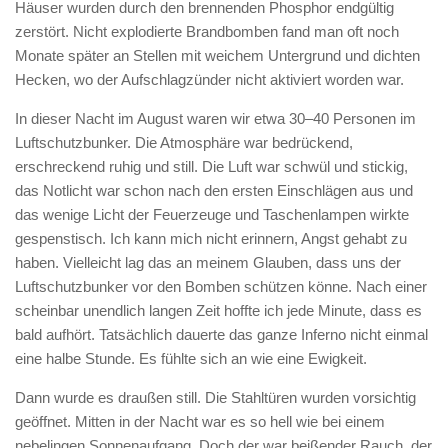
Häuser wurden durch den brennenden Phosphor endgültig
zerstört. Nicht explodierte Brandbomben fand man oft noch
Monate später an Stellen mit weichem Untergrund und dichten
Hecken, wo der Aufschlagzünder nicht aktiviert worden war.
In dieser Nacht im August waren wir etwa 30–40 Personen im
Luftschutzbunker. Die Atmosphäre war bedrückend,
erschreckend ruhig und still. Die Luft war schwül und stickig,
das Notlicht war schon nach den ersten Einschlägen aus und
das wenige Licht der Feuerzeuge und Taschenlampen wirkte
gespenstisch. Ich kann mich nicht erinnern, Angst gehabt zu
haben. Vielleicht lag das an meinem Glauben, dass uns der
Luftschutzbunker vor den Bomben schützen könne. Nach einer
scheinbar unendlich langen Zeit hoffte ich jede Minute, dass es
bald aufhört. Tatsächlich dauerte das ganze Inferno nicht einmal
eine halbe Stunde. Es fühlte sich an wie eine Ewigkeit.
Dann wurde es draußen still. Die Stahltüren wurden vorsichtig
geöffnet. Mitten in der Nacht war es so hell wie bei einem
nebelingen Sonnenaufgang. Doch der war beißender Rauch, der