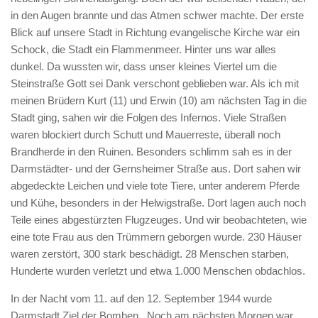
in den Augen brannte und das Atmen schwer machte. Der erste
Blick auf unsere Stadt in Richtung evangelische Kirche war ein
Schock, die Stadt ein Flammenmeer. Hinter uns war alles
dunkel. Da wussten wir, dass unser kleines Viertel um die
Steinstraße Gott sei Dank verschont geblieben war. Als ich mit
meinen Brüdern Kurt (11) und Erwin (10) am nächsten Tag in die
Stadt ging, sahen wir die Folgen des Infernos. Viele Straßen
waren blockiert durch Schutt und Mauerreste, überall noch
Brandherde in den Ruinen. Besonders schlimm sah es in der
Darmstädter- und der Gernsheimer Straße aus. Dort sahen wir
abgedeckte Leichen und viele tote Tiere, unter anderem Pferde
und Kühe, besonders in der Helwigstraße. Dort lagen auch noch
Teile eines abgestürzten Flugzeuges. Und wir beobachteten, wie
eine tote Frau aus den Trümmern geborgen wurde. 230 Häuser
waren zerstört, 300 stark beschädigt. 28 Menschen starben,
Hunderte wurden verletzt und etwa 1.000 Menschen obdachlos.
In der Nacht vom 11. auf den 12. September 1944 wurde
Darmstadt Ziel der Bomben. Noch am nächsten Morgen war