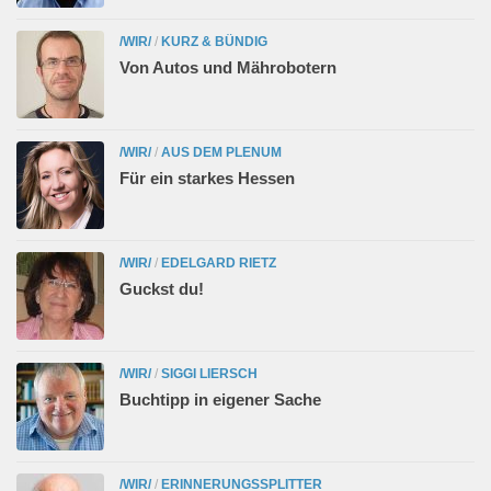
/WIR/
/
KURZ & BÜNDIG
Von Autos und Mährobotern
/WIR/
/
AUS DEM PLENUM
Für ein starkes Hessen
/WIR/
/
EDELGARD RIETZ
Guckst du!
/WIR/
/
SIGGI LIERSCH
Buchtipp in eigener Sache
/WIR/
/
ERINNERUNGSSPLITTER