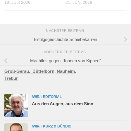
18. JULI 2026
21. JUNI 2026
NÄCHSTER BEITRAG
Erfolgsgeschichte Schiebekarren
VORHERIGER BEITRAG
Machtlos gegen „Tonnen von Kippen“
Groß-Gerau,
Büttelborn,
Nauheim,
Trebur
/WIR/
/
EDITORIAL
Aus den Augen, aus dem Sinn
/WIR/
/
KURZ & BÜNDIG