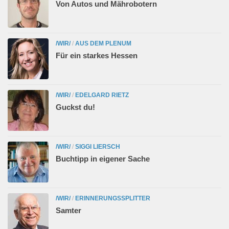
Von Autos und Mährobotern
/WIR/
/
AUS DEM PLENUM
Für ein starkes Hessen
/WIR/
/
EDELGARD RIETZ
Guckst du!
/WIR/
/
SIGGI LIERSCH
Buchtipp in eigener Sache
/WIR/
/
ERINNERUNGSSPLITTER
Samter