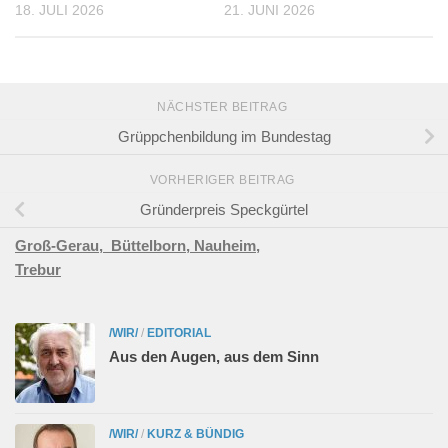
18. JULI 2026
21. JUNI 2026
NÄCHSTER BEITRAG
Grüppchenbildung im Bundestag
VORHERIGER BEITRAG
Gründerpreis Speckgürtel
Groß-Gerau,
Büttelborn,
Nauheim,
Trebur
/WIR/
/
EDITORIAL
Aus den Augen, aus dem Sinn
/WIR/
/
KURZ & BÜNDIG