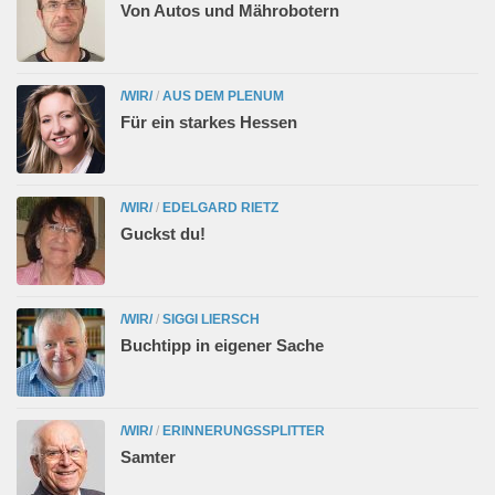
Von Autos und Mährobotern
/WIR/
/
AUS DEM PLENUM
Für ein starkes Hessen
/WIR/
/
EDELGARD RIETZ
Guckst du!
/WIR/
/
SIGGI LIERSCH
Buchtipp in eigener Sache
/WIR/
/
ERINNERUNGSSPLITTER
Samter