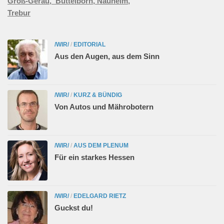
Groß-Gerau,
Büttelborn,
Nauheim,
Trebur
/WIR/
/
EDITORIAL
Aus den Augen, aus dem Sinn
/WIR/
/
KURZ & BÜNDIG
Von Autos und Mährobotern
/WIR/
/
AUS DEM PLENUM
Für ein starkes Hessen
/WIR/
/
EDELGARD RIETZ
Guckst du!